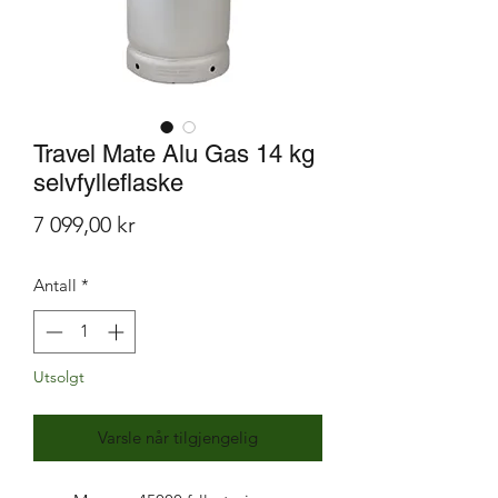
Travel Mate Alu Gas 14 kg
selvfylleflaske
Pris
7 099,00 kr
Antall
*
Utsolgt
Varsle når tilgjengelig