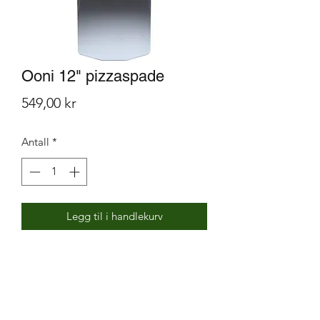
Ooni 12" pizzaspade
Pris
549,00 kr
Antall
*
Legg til i handlekurv
Med denne kan du håndtere pizza
på opptil 30 cm i størrelse. Den kan
brukes både til å ta pizza inn og ut av
ovnen, samtidig fungerer den supert