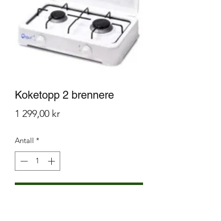
Koketopp 2 brennere
Pris
1 299,00 kr
Antall
*
Legg til i handlekurv
Koketopp med 2 bluss, diameter 65 og