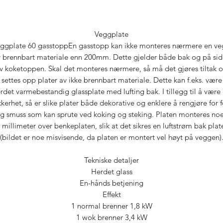
Veggplate
ggplate 60 gasstoppEn gasstopp kan ikke monteres nærmere en v
 brennbart materiale enn 200mm. Dette gjelder både bak og på si
v koketoppen. Skal det monteres nærmere, så må det gjøres tiltak 
settes opp plater av ikke brennbart materiale. Dette kan f.eks. være
rdet varmebestandig glassplate med lufting bak. I tillegg til å være
kkerhet, så er slike plater både dekorative og enklere å rengjøre for f
g smuss som kan sprute ved koking og steking. Platen monteres no
å millimeter over benkeplaten, slik at det sikres en luftstrøm bak plat
(bildet er noe misvisende, da platen er montert vel høyt på veggen)
Tekniske detaljer
Herdet glass
En-hånds betjening
Effekt
1 normal brenner 1,8 kW
1 wok brenner 3,4 kW