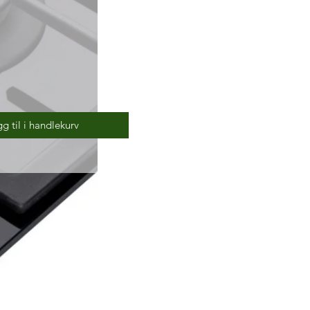
Pris
g til i handlekurv