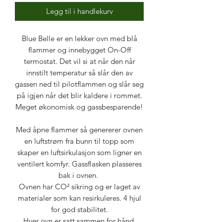
Legg til i handlekurv
Blue Belle er en lekker ovn med blå
flammer og innebygget On-Off
termostat. Det vil si at når den når
innstilt temperatur så slår den av
gassen ned til pilotflammen og slår seg
på igjen når det blir kaldere i rommet.
Meget økonomisk og gassbesparende!
Med åpne flammer så genererer ovnen
en luftstrøm fra bunn til topp som
skaper en luftsirkulasjon som ligner en
ventilert komfyr. Gassflasken plasseres
bak i ovnen.
Ovnen har CO
²
sikring og er laget av
materialer som kan resirkuleres. 4 hjul
for god stabilitet.
Hver ovn er satt sammen for hånd,