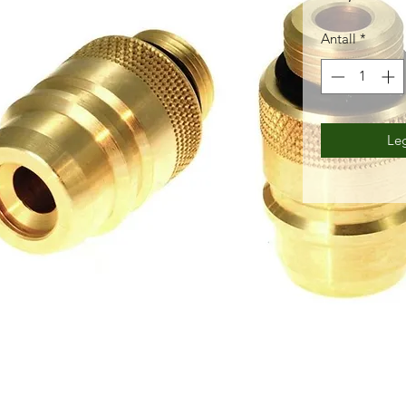
Antall
*
Leg